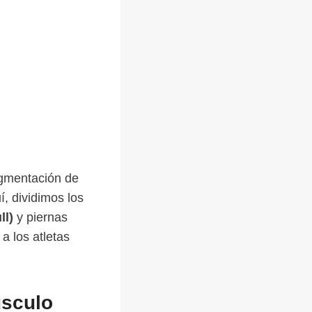
egmentación de
, dividimos los
ll)
y piernas
a los atletas
úsculo