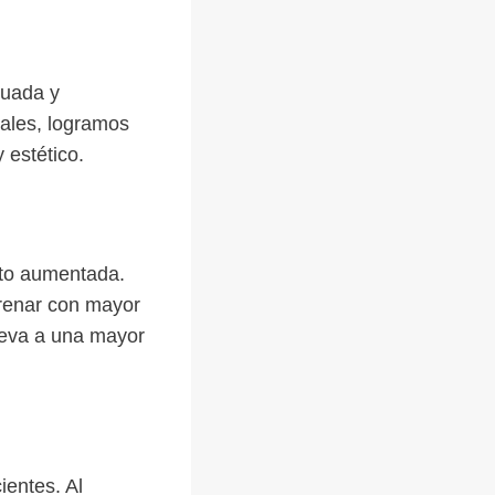
cuada y
rales, logramos
 estético.
nto aumentada.
trenar con mayor
lleva a una mayor
ientes. Al