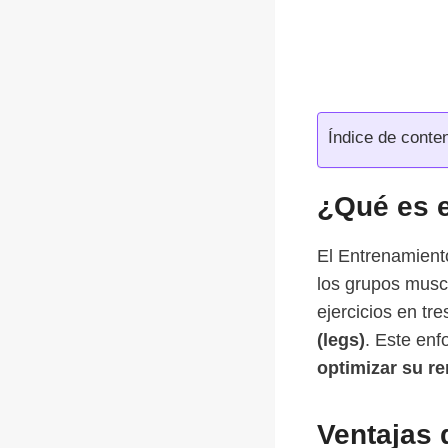
Índice de conte
¿Qué es e
El Entrenamient
los grupos muscu
ejercicios en t
(legs)
. Este enf
optimizar su r
Ventajas 