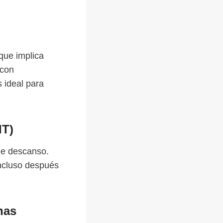
que implica
 con
 ideal para
IT)
 de descanso.
incluso después
nas