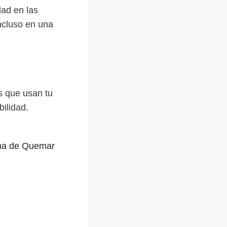
dad en las
ncluso en una
as que usan tu
bilidad.
rma de Quemar