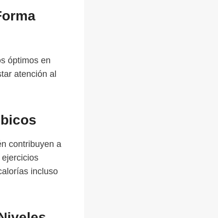
 Forma
os óptimos en
tar atención al
óbicos
én contribuyen a
ejercicios
alorías incluso
Niveles