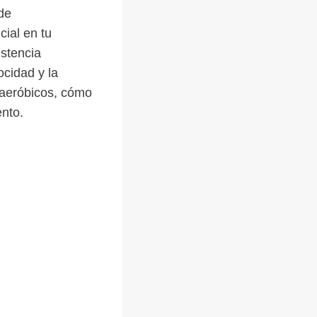
de
ial en tu
istencia
ocidad y la
naeróbicos, cómo
ento.