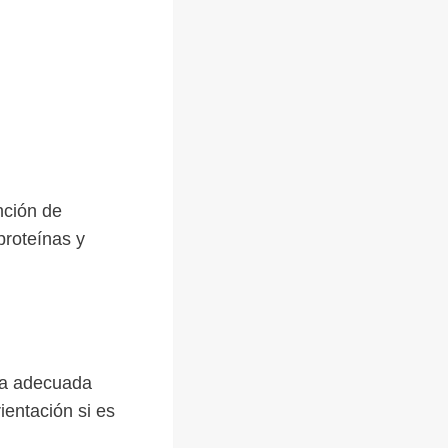
nción de
proteínas y
ica adecuada
ientación si es