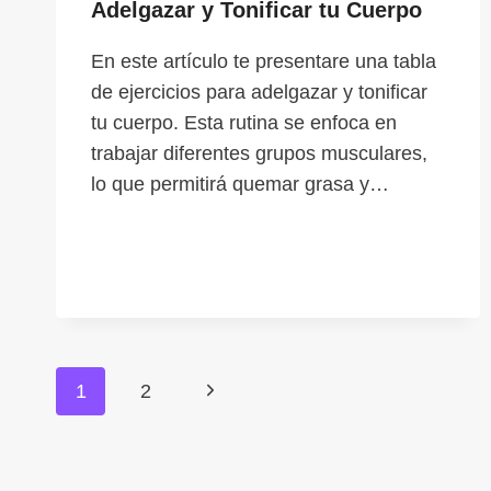
Adelgazar y Tonificar tu Cuerpo
En este artículo te presentare una tabla
de ejercicios para adelgazar y tonificar
tu cuerpo. Esta rutina se enfoca en
trabajar diferentes grupos musculares,
lo que permitirá quemar grasa y…
Navegación
1
2
Siguiente
de
página
página