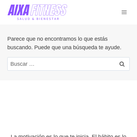
Saltar
al
contenido
Parece que no encontramos lo que estás
buscando. Puede que una búsqueda te ayude.
Buscar:
La motivación es lo que te inicia. El hábito es lo